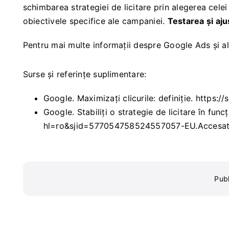
schimbarea strategiei de licitare prin alegerea celei
obiectivele specifice ale campaniei.
Testarea și aj
Pentru mai multe informații despre Google Ads și al
Surse și referințe suplimentare:
Google. Maximizați clicurile: definiție.
https:/
Google. Stabiliți o strategie de licitare în func
hl=ro&sjid=577054758524557057-EU
.Accesat
Publ