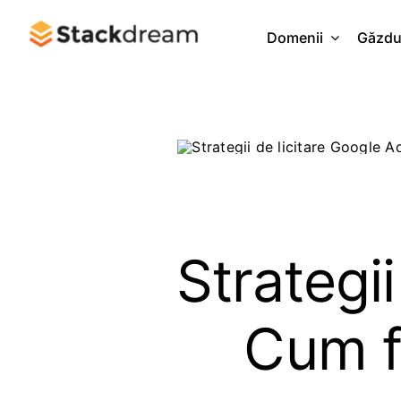
Skip
to
Domenii
Găzdu
content
Strategi
Cum f