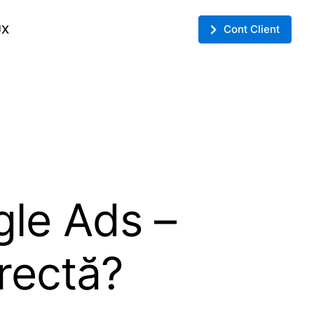
UX
Cont Client
gle Ads –
rectă?