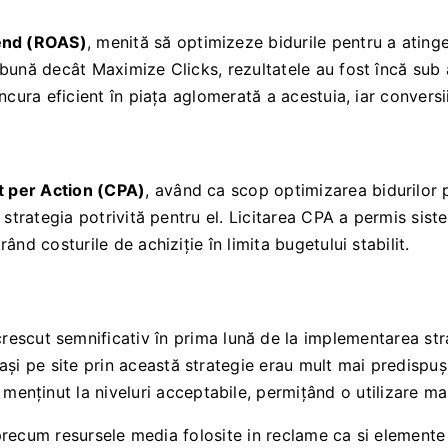
end (ROAS)
, menită să optimizeze bidurile pentru a atinge 
bună decât Maximize Clicks, rezultatele au fost încă sub 
cura eficient în piața aglomerată a acestuia, iar conversiil
t per Action (CPA)
, având ca scop optimizarea bidurilor 
 strategia potrivită pentru el. Licitarea CPA a permis sis
nd costurile de achiziție în limita bugetului stabilit.
rescut semnificativ în prima lună de la implementarea str
trași pe site prin această strategie erau mult mai predispuș
 menținut la niveluri acceptabile, permițând o utilizare mai
 precum resursele media folosite in reclame ca si elemente 