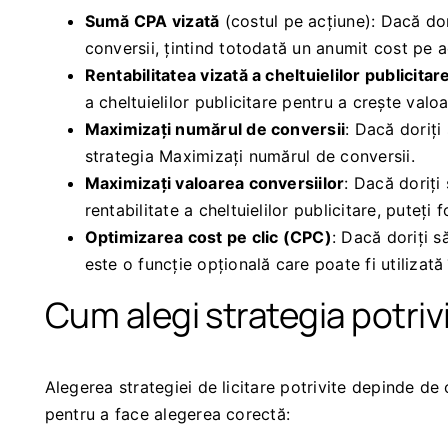
Sumă CPA vizată
(costul pe acțiune): Dacă dor
conversii, țintind totodată un anumit cost pe 
Rentabilitatea vizată a cheltuielilor publicita
a cheltuielilor publicitare pentru a crește valo
Maximizați numărul de conversii
: Dacă doriți
strategia Maximizați numărul de conversii.
Maximizați valoarea conversiilor
: Dacă doriți
rentabilitate a cheltuielilor publicitare, puteți
Optimizarea cost pe clic (CPC)
: Dacă doriți s
este o funcție opțională care poate fi utilizat
Cum alegi strategia potriv
Alegerea strategiei de licitare potrivite depinde de
pentru a face alegerea corectă: