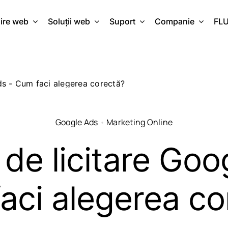
ire web
Soluții web
Suport
Companie
FL
Google Ads
•
Marketing Online
i de licitare Goo
aci alegerea co