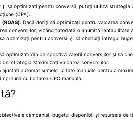
iți să optimizați pentru conversii, puteți utiliza strateg
acțiune (CPA).
re (ROAS)
: Dacă doriți să optimizați pentru valoarea conver
area conversiilor, vizând totodată o anumită rentabilitate a
 să optimizați pentru conversii și să cheltuiți întregul bug
 să optimizați din perspectiva valorii conversiilor și să che
 folosi strategia Maximizați valoarea conversiilor.
ă ajustați automat sumele licitate manuale pentru a maxim
ă împreună cu licitarea CPC manuală.
ită?
 obiectivele campaniei, bugetul disponibil și resursele de 