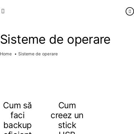
Skip
to
Toggle
content
Navigation
Domenii
Sisteme de operare
Găzduire web
Soluții web
Home
Sisteme de operare
Suport
Companie
FLUX
Cum să
Cum
faci
creez un
backup
stick