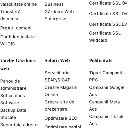
Certificate SSL OV
valabilitate online
Business
Transferă
Găzduire Web
Certificate SSL DV
domeniu
Enterprise
Certificate SSL EV
Preturi domenii
Certificate SSL
Confidențialitate
Wildcard
WHOIS
Unelte Găzduire
Soluții Web
Publicitate
web
Servicii prin
Tipuri Campanii
SEAP/SICAP
PPC
Panou de
Creare Magazin
Campanii Google
administrare
Online
Ads
Softaculous
Creare site de
Campanii Meta
Software
prezentare
Ads
Backup Date
Campanii TikTok
Stocate
Optimizare SEO
Ads
Securitate adrese
Optimizare pagini