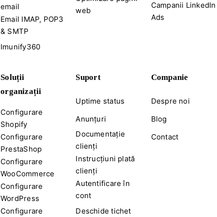
Campanii LinkedIn
email
web
Ads
Email IMAP, POP3
& SMTP
Imunify360
Soluții
Suport
Companie
organizații
Uptime status
Despre noi
Configurare
Anunțuri
Blog
Shopify
Documentație
Contact
Configurare
clienți
PrestaShop
Instrucțiuni plată
Configurare
clienți
WooCommerce
Autentificare în
Configurare
cont
WordPress
Deschide tichet
Configurare