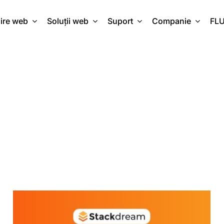
ire web
Soluții web
Suport
Companie
FL