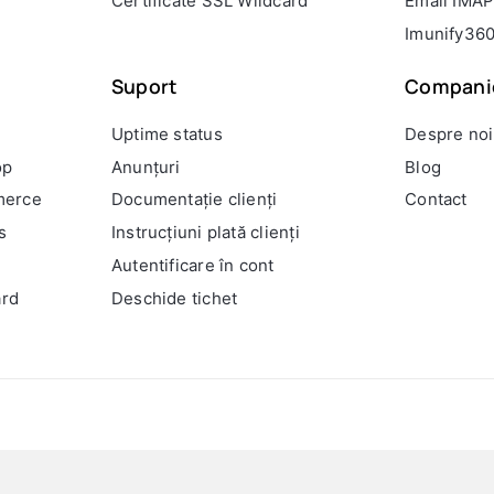
Certificate SSL Wildcard
Email IMA
Imunify36
Suport
Compani
Uptime status
Despre noi
op
Anunțuri
Blog
merce
Documentație clienți
Contact
s
Instrucțiuni plată clienți
Autentificare în cont
ard
Deschide tichet