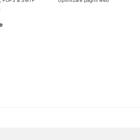
P, POP3 & SMTP
Optimizare pagini web
0
e