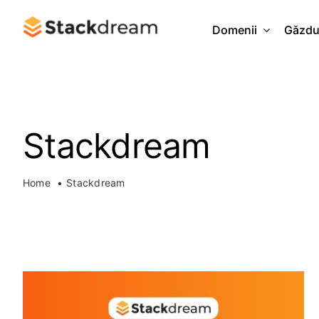
Skip
to
Domenii
Găzdu
content
Stackdream
Home
Stackdream