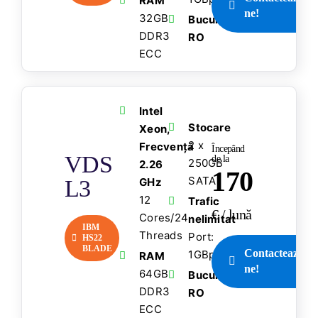
RAM
ne!
32GB
București,
DDR3
RO
ECC
Intel
Stocare
Xeon,
2 x
Frecvență
Începând
VDS
de la
250GB
2.26
170
SATA
L3
GHz
12
Trafic
€ / lună
Cores/24
nelimitat
IBM
Threads
Port:
HS22
BLADE
Contactează-
1GBps
RAM
ne!
64GB
București,
DDR3
RO
ECC