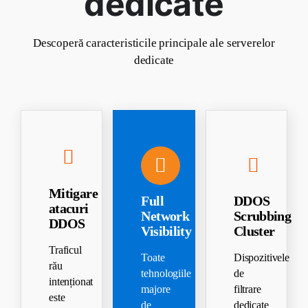
dedicate
Descoperă caracteristicile principale ale serverelor
dedicate
Mitigare
Full
DDOS
atacuri
Network
Scrubbing
DDOS
Visibility
Cluster
Traficul
Toate
Dispozitivele
rău
tehnologiile
de
intenționat
majore
filtrare
este
de
dedicate