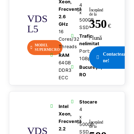
Xeon,
4
Frecvență
Începând
x
de la
VDS
2.6
500GB
350
GHz
€
L5
SSD
16
Trafic
/ lună
Cores/32
nelimitat
MODEL
Threads
SUPERMICRO
Port:
Contactează-
RAM
1GBps
ne!
64GB
București,
DDR3
RO
ECC
Stocare
Intel
4
Xeon,
x
Frecvență
Începând
500GB
de la
VDS
2.2
SSD,