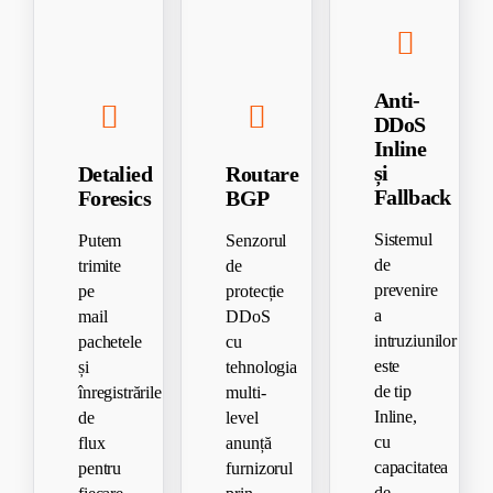
Anti-
DDoS
Inline
și
Detalied
Routare
Fallback
Foresics
BGP
Sistemul
Putem
Senzorul
de
trimite
de
prevenire
pe
protecție
a
mail
DDoS
intruziunilor
pachetele
cu
este
și
tehnologia
de tip
înregistrările
multi-
Inline,
de
level
cu
flux
anunță
capacitatea
pentru
furnizorul
de