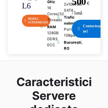
500
GHz
€
L6
2x1000GB
16
SATA
/ lună
Cores/32
Trafic
MODEL
Threads
SUPERMICRO
nelimitat
Contactează-
RAM
Port:
ne!
128GB
1GBps
DDR3
București,
ECC
RO
Caracteristici
Servere