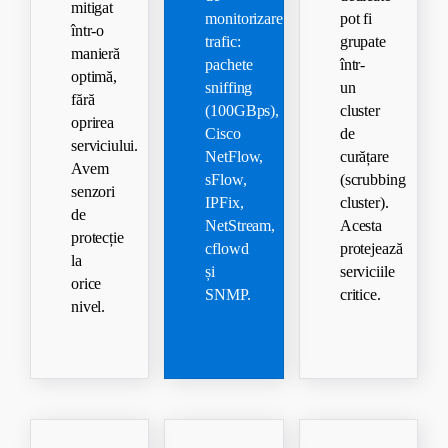
mitigat
monitorizare
pot fi
într-o
trafic:
grupate
manieră
pachete
într-
optimă,
sniffing
un
fără
(100GBps),
cluster
oprirea
Cisco
de
serviciului.
NetFlow,
curățare
Avem
sFlow,
(scrubbing
senzori
IPFix,
cluster).
de
NetStream,
Acesta
protecție
cflowd
protejează
la
și
serviciile
orice
SNMP.
critice.
nivel.