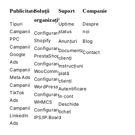
Publicitate
Soluții
Suport
Companie
organizații
Tipuri
Uptime
Despre
Campanii
status
noi
Configurare
PPC
Shopify
Anunțuri
Blog
Campanii
Configurare
Documentație
Contact
Google
PrestaShop
clienți
Ads
Configurare
Instrucțiuni
Campanii
WooCommerce
plată
Meta Ads
Configurare
clienți
Campanii
WordPress
Autentificare
TikTok
Configurare
în cont
Ads
WHMCS
Deschide
Campanii
Configurare
tichet
LinkedIn
IPS/IP.Board
Ads