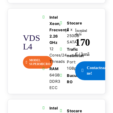
Intel
Stocare
Xeon,
2 x
Frecvență
Începând
de la
VDS
250GB
2.26
170
SATA
GHz
L4
12
Trafic
€ / lună
Cores/24
nelimitat
MODEL
Threads
Port:
SUPERMICRO
Contactează-
1GBps
RAM
ne!
64GB
București,
DDR3
RO
ECC
Intel
Stocare