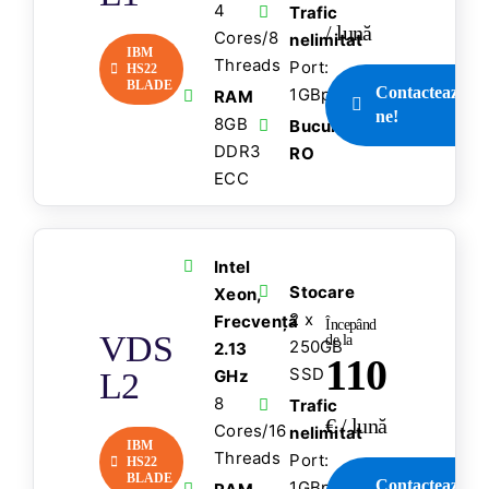
4
Trafic
/ lună
Cores/8
nelimitat
IBM
Threads
Port:
HS22
BLADE
Contactează-
1GBps
RAM
ne!
8GB
București,
DDR3
RO
ECC
Intel
Stocare
Xeon,
2 x
Frecvență
Începând
VDS
de la
250GB
2.13
110
SSD
L2
GHz
8
Trafic
€ / lună
Cores/16
nelimitat
IBM
Threads
Port:
HS22
BLADE
Contactează-
1GBps