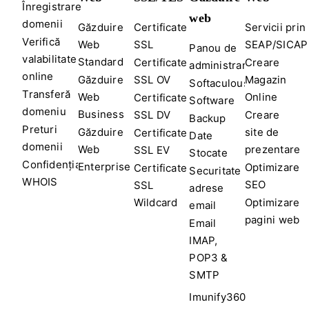
Înregistrare
web
domenii
Găzduire
Certificate
Servicii prin
Verifică
Web
SSL
SEAP/SICAP
Panou de
valabilitate
Standard
Certificate
Creare
administrare
online
Găzduire
SSL OV
Magazin
Softaculous
Transferă
Web
Online
Certificate
Software
domeniu
Business
SSL DV
Creare
Backup
Preturi
Găzduire
site de
Certificate
Date
domenii
Web
prezentare
SSL EV
Stocate
Confidențialitate
Enterprise
Optimizare
Certificate
Securitate
WHOIS
SEO
SSL
adrese
Wildcard
Optimizare
email
pagini web
Email
IMAP,
POP3 &
SMTP
Imunify360