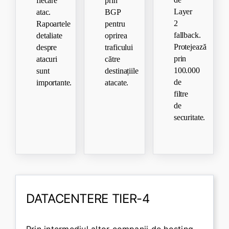
fiecare
prin
Layer
atac.
BGP
2
Rapoartele
pentru
fallback.
detaliate
oprirea
Protejează
despre
traficului
prin
atacuri
către
100.000
sunt
destinațiile
de
importante.
atacate.
filtre
de
securitate.
DATACENTERE TIER-4
Prin intermediul altor companii de hosting,