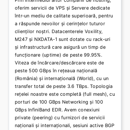
oferim servicii de VPS și Servere dedicate
într-un mediu de calitate superioară, pentru
a răspunde nevoilor și cerințelor tuturor
clienților noștri. Datacenterele Voxility,
M247 și NXDATA-1 sunt dotate cu rack-uri
și infrastructură care asigură un timp de
funcționare (uptime) de peste 99.95%.
Viteza de încărcare/descărcare este de
peste 500 GBps în rețeaua națională
(România) și internațională (World), cu un
transfer total de peste 3.6 TBps. Topologia
rețelei noastre este completă (full mesh), cu
porturi de 100 GBps Networking și 100
GBps InfiniBand EDR. Avem conexiuni
private (peering) cu furnizori de servicii
naționali și internaționali, sesiuni active BGP