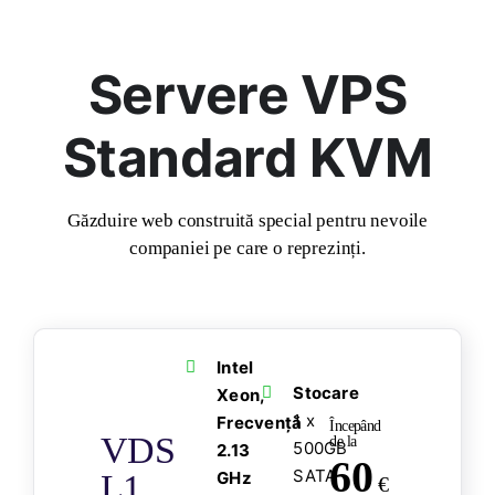
Servere VPS
Standard KVM
Găzduire web construită special pentru nevoile
companiei pe care o reprezinți.
Intel
Stocare
Xeon,
1 x
Frecvență
Începând
VDS
de la
500GB
2.13
60
SATA
L1
GHz
€