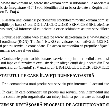
1 www.stackdream.ro, www.stackdream.com și subdomeniile asociate 
ic de Înregistrare 41741800, identificabilă în baza de date a Registrulu
rou B, Etaj 4.
2. Plasarea unei comenzi pe domeniul stackdream.ro/stackdream.com sau s
ndițiile pe baza cărora DIGITALCLOUDER SERVICES SRL oferă servicii și
wsletter) vă informează cu privire la orice schimbare asupra serviciilor ș
3. Prețurile serviciilor web afișate pe www.stackdream.ro și www.stackdr
ul românesc (RON). Tratăm 1 EURO cu valoarea estimativă de 4.95 RON, iar 
ti pentru serviciile comandate. De aceea menționăm că prețurile afișate î
âniei pe care îl vor plăti.
. Contractele pentru achiziționarea serviciilor prin intermediul acestui 
stui fapt va fi rezolvată exclusiv de jurisdicţia curții de judecată din 
mpărătorul (Clientul) și Vânzătorul (DIGITALCLOUDER SERVICE
. STATUTUL PE CARE ÎL AVEȚI DUMNEAVOASTRĂ
. Prin comandarea unui produs sau serviciu prin intermediul acestui site w
. În cazul în care comandați un produs sau serviciu prin intermediul unei 
na contracte prin organizația sau întreprinderea pentru care acționați î
. CUM SE DESFĂȘOARĂ PROCESUL DE ACHIZIȚIONARE S