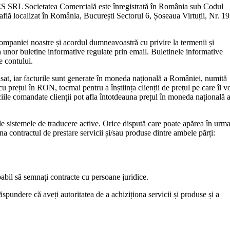
RL Societatea Comercială este înregistrată în România sub Codul
află localizat în România, București Sectorul 6, Șoseaua Virtuții, Nr. 1
mpaniei noastre și acordul dumneavoastră cu privire la termenii și
or buletine informative regulate prin email. Buletinele informative
e contului.
sat, iar facturile sunt generate în moneda națională a României, numită
prețul în RON, tocmai pentru a înștiința clienții de prețul pe care îl v
ciile comandate clienții pot afla întotdeauna prețul în moneda națională 
 de sistemele de traducere active. Orice dispută care poate apărea în urm
a contractul de prestare servicii și/sau produse dintre ambele părți:
pabil să semnați contracte cu persoane juridice.
spundere că aveți autoritatea de a achiziționa servicii și produse și a