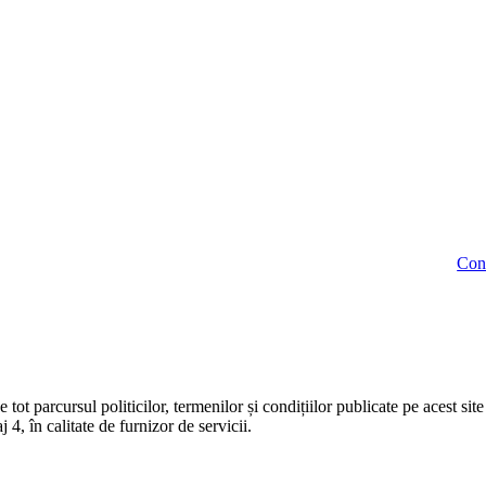
Cont
ursul politicilor, termenilor și condițiilor publicate pe acest site
în calitate de furnizor de servicii.