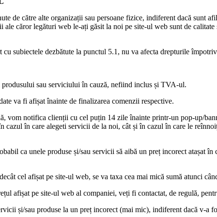
L
inute de către alte organizații sau persoane fizice, indiferent dacă sunt 
 ale căror legături web le-ați găsit la noi pe site-ul web sunt de calitate 
rt cu subiectele dezbătute la punctul 5.1, nu va afecta drepturile împotri
ul produsului sau serviciului în cauză, nefiind inclus și TVA-ul.
ate va fi afișat înainte de finalizarea comenzii respective.
ulă, vom notifica clienții cu cel puțin 14 zile înainte printr-un pop-up/
în cazul în care alegeti servicii de la noi, cât și în cazul în care le reînno
obabil ca unele produse și/sau servicii să aibă un preț incorect atașat în 
ic decât cel afișat pe site-ul web, se va taxa cea mai mică sumă atunci c
ețul afișat pe site-ul web al companiei, veți fi contactat, de regulă, pent
i/sau produse la un preț incorect (mai mic), indiferent dacă v-a fos