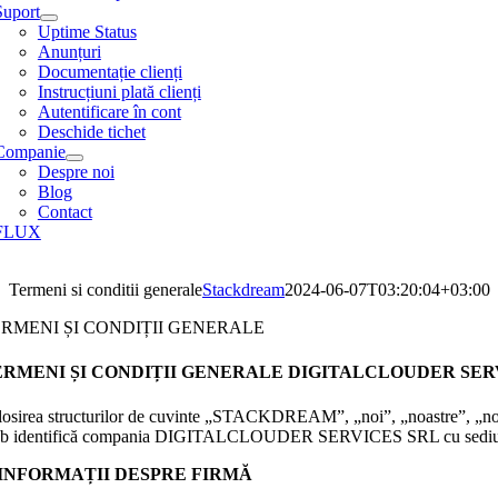
Suport
Uptime Status
Anunțuri
Documentație clienți
Instrucțiuni plată clienți
Autentificare în cont
Deschide tichet
Companie
Despre noi
Blog
Contact
FLUX
Termeni si conditii generale
Stackdream
2024-06-07T03:20:04+03:00
RMENI ȘI CONDIȚII GENERALE
ERMENI ȘI CONDIȚII GENERALE DIGITALCLOUDER SER
losirea structurilor de cuvinte „STACKDREAM”, „noi”, „noastre”, „noa
b identifică compania DIGITALCLOUDER SERVICES SRL cu sediul social î
. INFORMAȚII DESPRE FIRMĂ