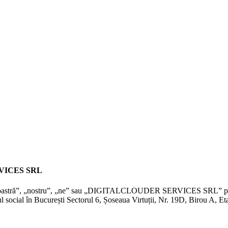
VICES SRL
stră”, „nostru”, „ne” sau „DIGITALCLOUDER SERVICES SRL” pe tot parc
n București Sectorul 6, Șoseaua Virtuții, Nr. 19D, Birou A, Etaj 4, 