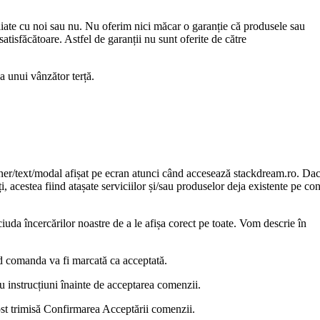
afiliate cu noi sau nu. Nu oferim nici măcar o garanție că produsele sau
satisfăcătoare. Astfel de garanții nu sunt oferite de către
va unui vânzător terță.
banner/text/modal afișat pe ecran atunci când accesează stackdream.ro. Da
iți, acestea fiind atașate serviciilor și/sau produselor deja existente pe co
ciuda încercărilor noastre de a le afișa corect pe toate. Vom descrie în
ând comanda va fi marcată ca acceptată.
ru instrucțiuni înainte de acceptarea comenzii.
t trimisă Confirmarea Acceptării comenzii.