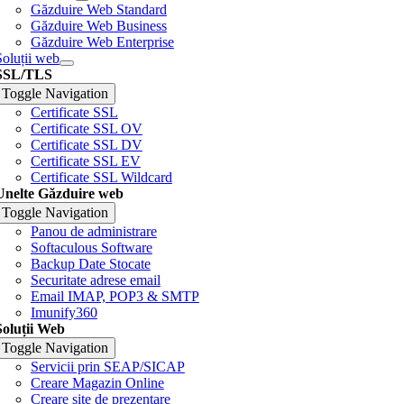
Găzduire Web Standard
Găzduire Web Business
Găzduire Web Enterprise
Soluții web
SSL/TLS
Toggle Navigation
Certificate SSL
Certificate SSL OV
Certificate SSL DV
Certificate SSL EV
Certificate SSL Wildcard
Unelte Găzduire web
Toggle Navigation
Panou de administrare
Softaculous Software
Backup Date Stocate
Securitate adrese email
Email IMAP, POP3 & SMTP
Imunify360
Soluții Web
Toggle Navigation
Servicii prin SEAP/SICAP
Creare Magazin Online
Creare site de prezentare