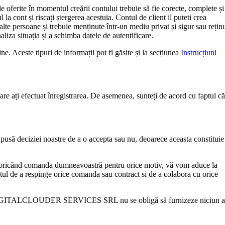
e oferite în momentul creării contului trebuie să fie corecte, complete și
a cont și riscați ștergerea acestuia. Contul de client il puteti crea
lte persoane și trebuie menținute într-un mediu privat și sigur sau rețin
aliza situația și a schimba datele de autentificare.
ne. Aceste tipuri de informații pot fi găsite și la secțiunea
Instrucțiuni
e ați efectuat înregistrarea. De asemenea, sunteți de acord cu faptul c
usă deciziei noastre de a o accepta sau nu, deoarece aceasta constituie
nge oricând comanda dumneavoastră pentru orice motiv, vă vom aduce la
tul de a respinge orice comanda sau contract si de a colabora cu orice
tract. DIGITALCLOUDER SERVICES SRL nu se obligă să furnizeze niciun a