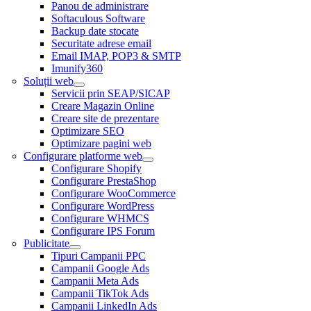
Panou de administrare
Softaculous Software
Backup date stocate
Securitate adrese email
Email IMAP, POP3 & SMTP
Imunify360
Soluții web
Servicii prin SEAP/SICAP
Creare Magazin Online
Creare site de prezentare
Optimizare SEO
Optimizare pagini web
Configurare platforme web
Configurare Shopify
Configurare PrestaShop
Configurare WooCommerce
Configurare WordPress
Configurare WHMCS
Configurare IPS Forum
Publicitate
Tipuri Campanii PPC
Campanii Google Ads
Campanii Meta Ads
Campanii TikTok Ads
Campanii LinkedIn Ads