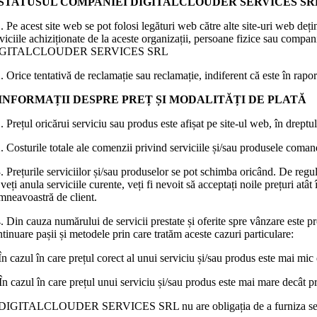
. STATUSUL COMPANIEI DIGITALCLOUDER SERVICES SR
. Pe acest site web se pot folosi legături web către alte site-uri web deț
viciile achiziționate de la aceste organizații, persoane fizice sau companii
IGITALCLOUDER SERVICES SRL
. Orice tentativă de reclamație sau reclamație, indiferent că este în rapo
. INFORMAȚII DESPRE PREȚ ȘI MODALITĂȚI DE PLATĂ
. Prețul oricărui serviciu sau produs este afișat pe site-ul web, în drept
. Costurile totale ale comenzii privind serviciile și/sau produsele comand
. Prețurile serviciilor și/sau produselor se pot schimba oricând. De reg
veți anula serviciile curente, veți fi nevoit să acceptați noile prețuri atât 
mneavoastră de client.
. Din cauza numărului de servicii prestate și oferite spre vânzare este pr
tinuare pașii și metodele prin care tratăm aceste cazuri particulare:
În cazul în care prețul corect al unui serviciu și/sau produs este mai m
În cazul în care prețul unui serviciu și/sau produs este mai mare decât pr
 DIGITALCLOUDER SERVICES SRL nu are obligația de a furniza servicii ș