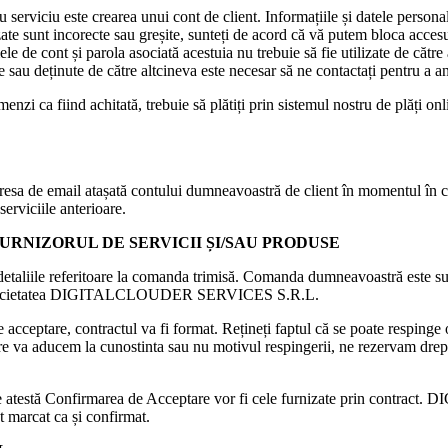
serviciu este crearea unui cont de client. Informațiile și datele personal
te sunt incorecte sau greșite, sunteți de acord că vă putem bloca accesul l
e cont și parola asociată acestuia nu trebuie să fie utilizate de către a
te sau deținute de către altcineva este necesar să ne contactați pentru a an
zi ca fiind achitată, trebuie să plătiți prin sistemul nostru de plăți onli
esa de email atașată contului dumneavoastră de client în momentul în car
serviciile anterioare.
URNIZORUL DE SERVICII ȘI/SAU PRODUSE
etaliile referitoare la comanda trimisă. Comanda dumneavoastră este sup
 de la Societatea DIGITALCLOUDER SERVICES S.R.L.
e acceptare, contractul va fi format. Rețineți faptul că se poate respi
are va aducem la cunostinta sau nu motivul respingerii, ne rezervam drep
i care atestă Confirmarea de Acceptare vor fi cele furnizate prin con
t marcat ca și confirmat.