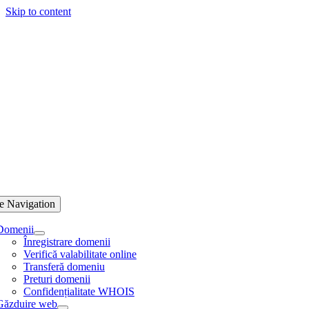
Skip to content
e Navigation
Domenii
Înregistrare domenii
Verifică valabilitate online
Transferă domeniu
Preturi domenii
Confidențialitate WHOIS
Găzduire web