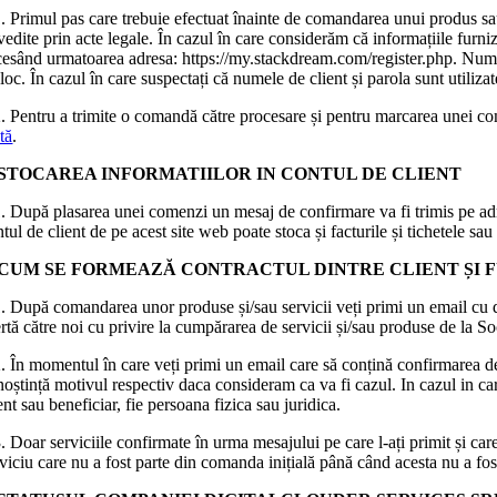
. Primul pas care trebuie efectuat înainte de comandarea unui produs sau 
edite prin acte legale. În cazul în care considerăm că informațiile furniza
esând urmatoarea adresa: https://my.stackdream.com/register.php. Numele d
loc. În cazul în care suspectați că numele de client și parola sunt utiliza
. Pentru a trimite o comandă către procesare și pentru marcarea unei comen
tă
.
. STOCAREA INFORMATIILOR IN CONTUL DE CLIENT
1. După plasarea unei comenzi un mesaj de confirmare va fi trimis pe adr
tul de client de pe acest site web poate stoca și facturile și tichetele sau 
. CUM SE FORMEAZĂ CONTRACTUL DINTRE CLIENT ȘI F
1. După comandarea unor produse și/sau servicii veți primi un email cu d
ertă către noi cu privire la cumpărarea de servicii și/sau produse
2. În momentul în care veți primi un email care să conțină confirmarea d
noștință motivul respectiv daca consideram ca va fi cazul. In cazul in c
ent sau beneficiar, fie persoana fizica sau juridica.
3. Doar serviciile confirmate în urma mesajului pe care l-ați primit ș
viciu care nu a fost parte din comanda inițială până când acesta nu a fos