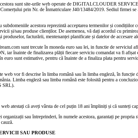
acestora sunt site-urile web operate de DIGITALCLOUDER SERVICES S
i Comerțului prin Nr. de Înmatriculare J40/13484/2019. Sediul firmei se 
ubdomeniile acestora reprezintă acceptarea termenilor și condițiilor co
/sau produse clienților. De asemenea, vă dați acordul cu primirea un
i produselor, facturării, mentenanței planificate și datelor de accesare al
eam.com sunt trecute în moneda euro sau lei, in functie de serviciul afi
înainte de finalizarea plății fiecare serviciu comandat va fi afișat cu 
n euro sunt estimative, pentru că înainte de a finaliza plata pentru servi
site web vor fi descrise în limba română sau în limba engleză, în funcție
România. Limba engleză sau limba română este folosită pentru a concluzion
S SRL).
eb atestați că aveți vârsta de cel puțin 18 ani împliniți și că sunteți ca
organizații sau întreprinderi, în numele acestora, garantați pe propria ră
n cauză.
ERVICII SAU PRODUSE